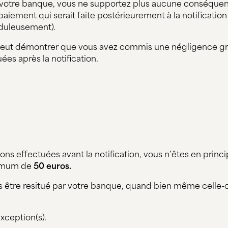
é votre banque, vous ne supportez plus aucune conséquenc
 paiement qui serait faite postérieurement à la notification
uduleusement).
eut démontrer que vous avez commis une négligence grav
ées après la notification.
n
ons effectuées avant la notification, vous n’êtes en princ
ximum de
50 euros.
s être resitué par votre banque, quand bien même celle-c
exception(s).