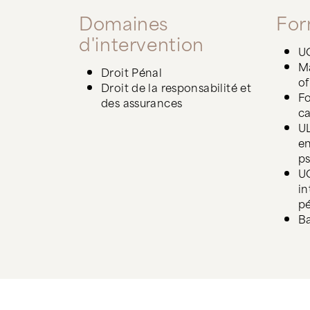
Domaines
For
d'intervention
UC
M
Droit Pénal
of
Droit de la responsabilité et
Fo
des assurances
ca
UL
en
ps
UC
in
pé
Ba