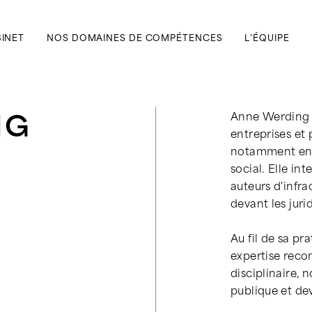
BINET
NOS DOMAINES DE COMPÉTENCES
L’ÉQUIPE
NG
Anne Werding 
entreprises et 
notamment en d
social. Elle in
auteurs d'infra
devant les juri
Au fil de sa p
expertise recon
disciplinaire,
publique et dev