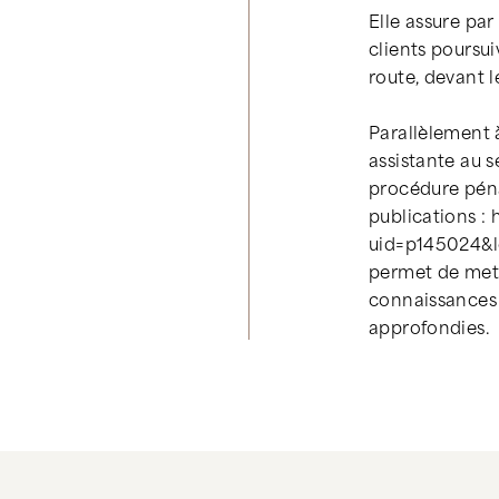
Elle assure par
clients poursui
route, devant l
Parallèlement 
assistante au s
procédure pénal
publications : 
uid=p145024&loc
permet de mettr
connaissances 
approfondies.