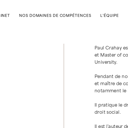
BINET
NOS DOMAINES DE COMPÉTENCES
L’ÉQUIPE
Paul Crahay est
et Master of c
University.
Pendant de nom
et maître de c
notamment le d
Il pratique le 
droit social.
Il est l’auteur