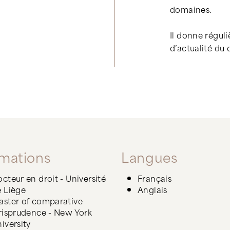
domaines.
Il donne régul
d’actualité du d
mations
Langues
cteur en droit - Université
Français
 Liège
Anglais
ster of comparative
risprudence - New York
iversity